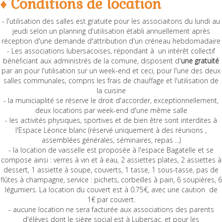
♦ Conditions de location
- l'utilisation des salles est gratuite pour les associaitons du lundi au
jeudi selon un planning d'utilisation établi annuellement après
réception d'une demande d'attribution d'un créneau hebdomadaire
- Les associations lubersacoises, répondant à un intérêt collectif
bénéficiant aux administrés de la comune, disposent d'
une gratuité
par an pour l'utilisation sur un week-end et ceci, pour l'une des deux
salles communales, compris les frais de chauffage et l'utilisation de
la cuisine
- la municiaplité se réserve le droit d'accorder, exceptionnellement,
deux locations par week-end d'une même salle
- les activités physiques, sportives et de bien être sont interdites à
l'Espace Léonce blanc (réservé uniquement à des réunions ,
assemblées générales, séminaires, repas ...)
- la location de vaisselle est proposée à l'espace Bagatelle et se
compose ainsi : verres à vin et à eau, 2 assiettes plates, 2 assiettes à
dessert, 1 assiette à soupe, couverts, 1 tasse, 1 sous-tasse, pas de
flûtes à champagne, service : pichets, corbeilles à pain, 6 soupières, 6
légumiers. La location du couvert est à 0.75€, avec une caution de
1€ par couvert.
- aucune location ne sera facturée aux associations des parents
d'élèves dont le siège social est à Lubersac, et pour les