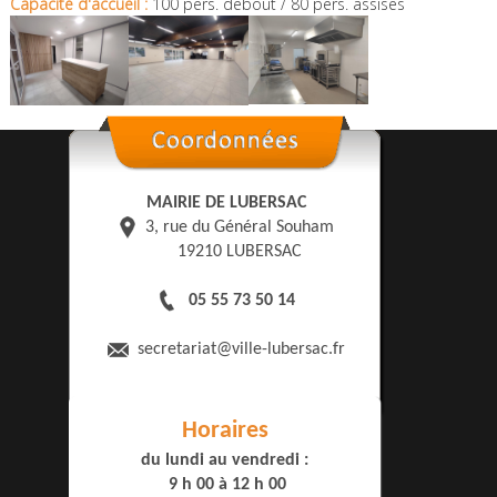
Capacité d'accueil :
100 pers. debout / 80 pers. assises
MAIRIE DE LUBERSAC
3, rue du Général Souham
19210 LUBERSAC
05 55 73 50 14
secretariat
@ville-lubersac.fr
Horaires
du lundi au vendredi :
9 h 00 à 12 h 00