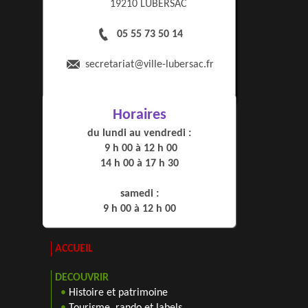
19210 LUBERSAC
05 55 73 50 14
secretariat
@ville-lubersac.fr
Horaires
du lundi au vendredi :
9 h 00 à 12 h 00
14 h 00 à 17 h 30
samedi :
9 h 00 à 12 h 00
ACCUEIL
DECOUVRIR
•
Histoire et patrimoine
•
Tourisme, rando et labels