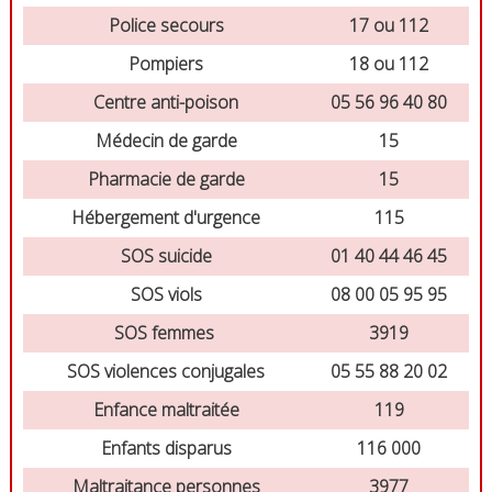
Police secours
17 ou 112
Pompiers
18 ou 112
Centre anti-poison
05 56 96 40 80
Médecin de garde
15
Pharmacie de garde
15
Hébergement d'urgence
115
SOS suicide
01 40 44 46 45
SOS viols
08 00 05 95 95
SOS femmes
3919
SOS violences conjugales
05 55 88 20 02
Enfance maltraitée
119
Enfants disparus
116 000
Maltraitance personnes
3977