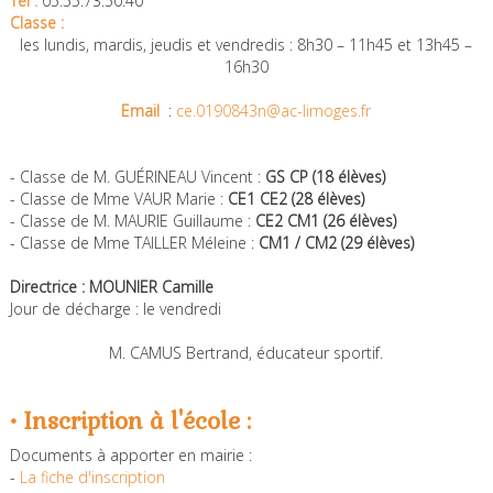
Tél :
05.55.73.50.40
Classe :
les lundis, mardis, jeudis et vendredis : 8h30 – 11h45 et 13h45 –
16h30
Email
:
ce.0190843n@ac-limoges.fr
- Classe de M. GUÉRINEAU Vincent :
GS CP (18 élèves)
- Classe de Mme VAUR Marie :
CE1 CE2 (28 élèves)
- Classe de M. MAURIE Guillaume :
CE2 CM1 (26 élèves)
- Classe de Mme TAILLER Méleine :
CM1 / CM2 (29 élèves)
Directrice : MOUNIER Camille
Jour de décharge : le vendredi
M. CAMUS Bertrand, éducateur sportif.
• Inscription à l'école :
Documents à apporter en mairie :
-
La fiche d'inscription