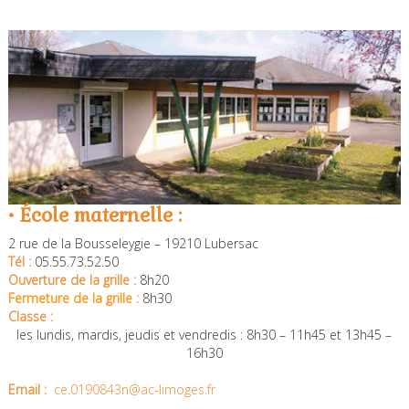
• École maternelle :
2 rue de la Bousseleygie – 19210 Lubersac
Tél :
05.55.73.52.50
Ouverture de la grille :
8h20
Fermeture de la grille :
8h30
Classe :
les lundis, mardis, jeudis et vendredis : 8h30 – 11h45 et 13h45 –
16h30
Email :
ce.0190843n@ac-limoges.fr